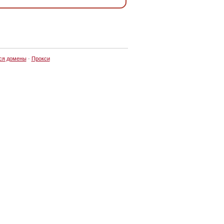
ся домены
·
Прокси