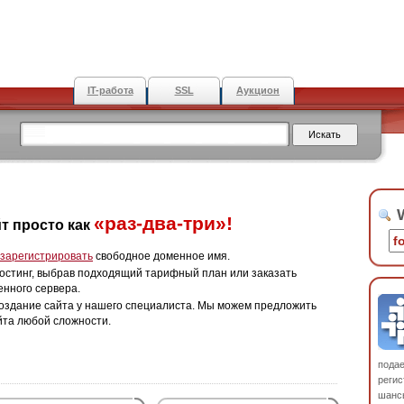
IT-работа
SSL
Аукцион
W
«раз-два-три»!
т просто как
зарегистрировать
свободное доменное имя.
остинг, выбрав подходящий тарифный план или заказать
енного сервера.
оздание сайта у нашего специалиста. Мы можем предложить
йта любой сложности.
пода
регис
шанс