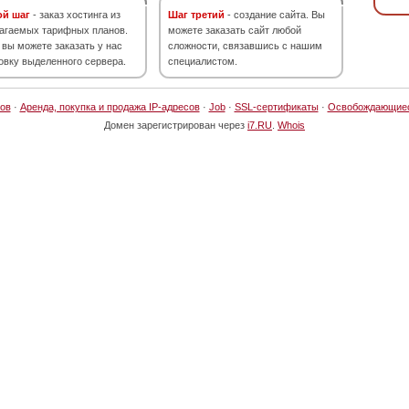
ой шаг
- заказ хостинга из
Шаг третий
- создание сайта. Вы
агаемых тарифных планов.
можете заказать сайт любой
 вы можете заказать у нас
сложности, связавшись с нашим
овку выделенного сервера.
специалистом.
ов
·
Аренда, покупка и продажа IP-адресов
·
Job
·
SSL-сертификаты
·
Освобождающие
Домен зарегистрирован через
i7.RU
.
Whois